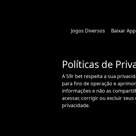
Jogos Diversos
Baixar App
Políticas de Pri
A 59r bet respeita a sua priva
para fins de operação e aprimo
informações e não as compartil
acessar, corrigir ou excluir se
privacidade.