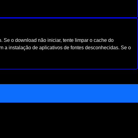
o. Se o download não iniciar, tente limpar o cache do
m a instalação de aplicativos de fontes desconhecidas. Se o