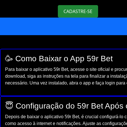
CADASTRE-SE
🥳 Como Baixar o App 59r Bet
Para baixar o aplicativo 59r Bet, acesse o site oficial e pr
download, siga as instruções na tela para finalizar a instal
necessário. Uma vez instalado, abra o app e faça login para
😇 Configuração do 59r Bet Após
Depois de baixar o aplicativo 59r Bet, é crucial configurá-l
como acesso à internet e notificações. Ajuste as configuraçõ