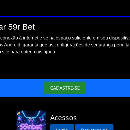
r 59r Bet
 conexão à internet e se há espaço suficiente em seu dispositiv
os Android, garanta que as configurações de segurança permita
 site para obter mais ajuda.
CADASTRE-SE
Acessos