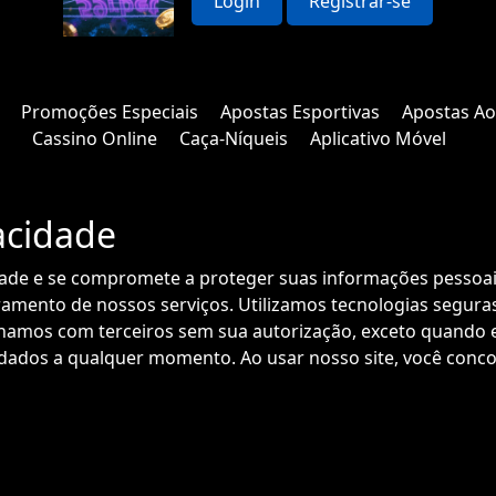
Login
Registrar-se
Promoções Especiais
Apostas Esportivas
Apostas Ao
Cassino Online
Caça-Níqueis
Aplicativo Móvel
vacidade
cidade e se compromete a proteger suas informações pesso
ramento de nossos serviços. Utilizamos tecnologias segur
hamos com terceiros sem sua autorização, exceto quando ex
us dados a qualquer momento. Ao usar nosso site, você conco